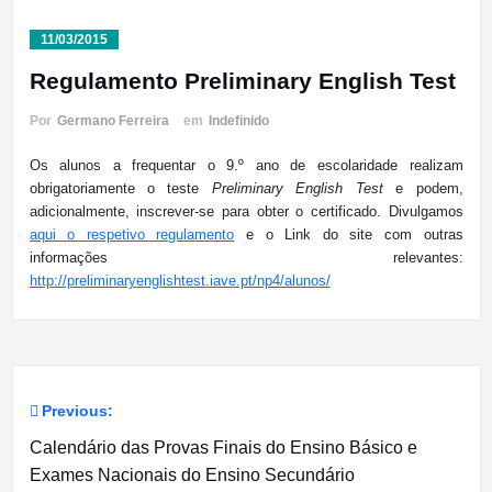
11/03/2015
Regulamento Preliminary English Test
Por
Germano Ferreira
em
Indefinido
Os alunos a frequentar o 9.º ano de escolaridade realizam
obrigatoriamente o teste
Preliminary English Test
e podem,
adicionalmente, inscrever-se para obter o certificado. Divulgamos
aqui o respetivo regulamento
e o Link do site com outras
informações relevantes:
http://preliminaryenglishtest.iave.pt/np4/alunos/
Previous:
Navegação
Calendário das Provas Finais do Ensino Básico e
de
Exames Nacionais do Ensino Secundário