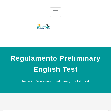
Skip
to
content
Agrupamento de Escolas da Murtosa
AE Murtosa
Regulamento Preliminary
English Test
Início
Regulamento Preliminary English Test