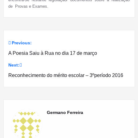
de Provas e Exames.
Previous:
Navegação
A Poesia Saiu à Rua no dia 17 de março
de
Next:
artigos
Reconhecimento do mérito escolar – 3ºperíodo 2016
Germano Ferreira