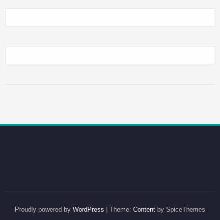
Proudly powered by
WordPress
| Theme:
Content
by SpiceThemes