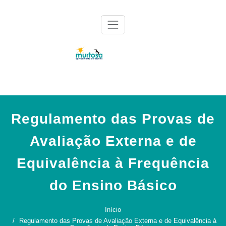
Skip
to
content
Agrupamento de Escolas da Murtosa
AE Murtosa
Regulamento das Provas de
Avaliação Externa e de
Equivalência à Frequência
do Ensino Básico
Início
Regulamento das Provas de Avaliação Externa e de Equivalência à