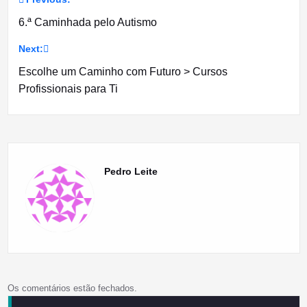
Navegação
6.ª Caminhada pelo Autismo
de
Next:
artigos
Escolhe um Caminho com Futuro > Cursos
Profissionais para Ti
Pedro Leite
Os comentários estão fechados.