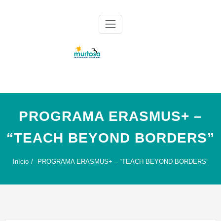
Skip
to
content
Agrupamento de Escolas da Murtosa
AE Murtosa
PROGRAMA ERASMUS+ –
“TEACH BEYOND BORDERS”
Início
PROGRAMA ERASMUS+ – “TEACH BEYOND BORDERS”