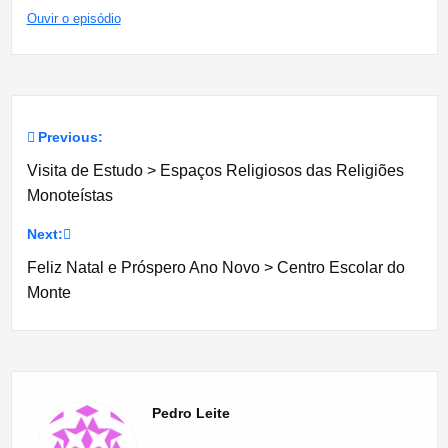
Ouvir o episódio
Previous:
Navegação
Visita de Estudo > Espaços Religiosos das Religiões
de
Monoteístas
artigos
Next:
Feliz Natal e Próspero Ano Novo > Centro Escolar do
Monte
Pedro Leite