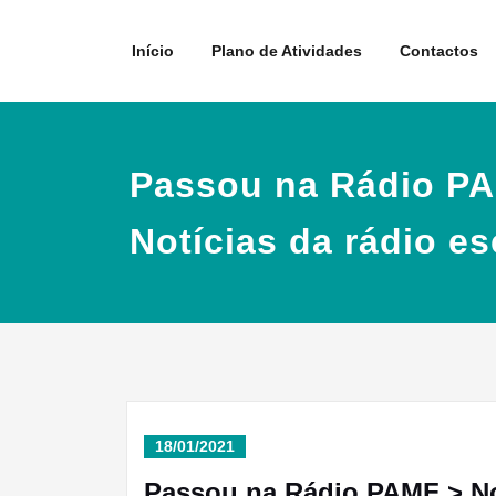
Skip
to
Início
Plano de Atividades
Contactos
content
Passou na Rádio P
Notícias da rádio es
18/01/2021
Passou na Rádio PAMF > Not