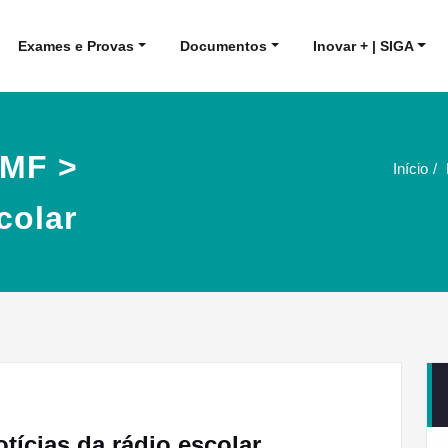
Exames e Provas
Documentos
Inovar + | SIGA
AMF >
Início
colar
ícias da rádio escolar