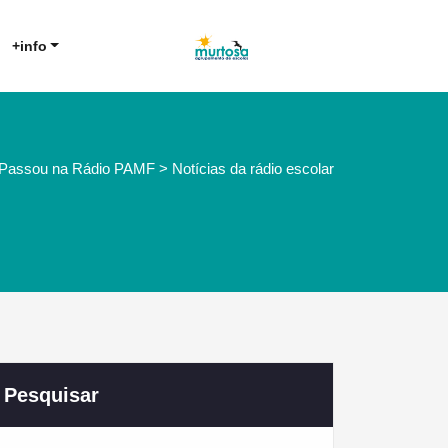
Agrupamento de Escolas da
AE Murtosa
+info
Murtosa
Passou na Rádio PAMF > Notícias da rádio escolar
Pesquisar