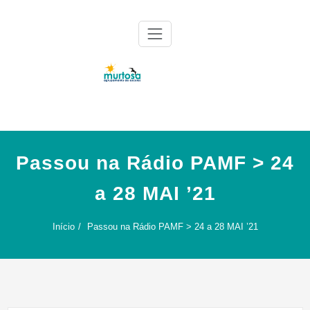
Skip
to
content
Agrupamento de Escolas da Murtosa
AE Murtosa
Passou na Rádio PAMF > 24
a 28 MAI ’21
Início
Passou na Rádio PAMF > 24 a 28 MAI ’21