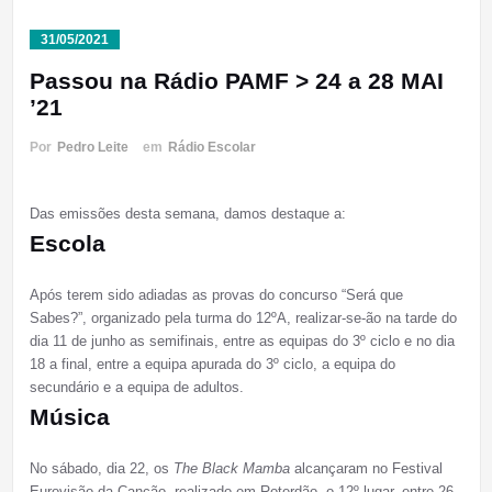
31/05/2021
Passou na Rádio PAMF > 24 a 28 MAI
’21
Por
Pedro Leite
em
Rádio Escolar
Das emissões desta semana, damos destaque a:
Escola
Após terem sido adiadas as provas do concurso “Será que
Sabes?”, organizado pela turma do 12ºA, realizar-se-ão na tarde do
dia 11 de junho as semifinais, entre as equipas do 3º ciclo e no dia
18 a final, entre a equipa apurada do 3º ciclo, a equipa do
secundário e a equipa de adultos.
Música
No sábado, dia 22, os
The Black Mamba
alcançaram no Festival
Eurovisão da Canção, realizado em Roterdão, o 12º lugar, entre 26