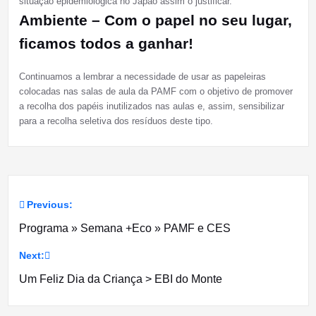
situação epidemiológica no Japão assim o justificar.
Ambiente
–
Com o papel no seu lugar,
ficamos todos a ganhar!
Continuamos a lembrar a necessidade de usar as papeleiras
colocadas nas salas de aula da PAMF com o objetivo de promover
a recolha dos papéis inutilizados nas aulas e, assim, sensibilizar
para a recolha seletiva dos resíduos deste tipo.
Previous:
Navegação
Programa » Semana +Eco » PAMF e CES
de
Next:
artigos
Um Feliz Dia da Criança > EBI do Monte