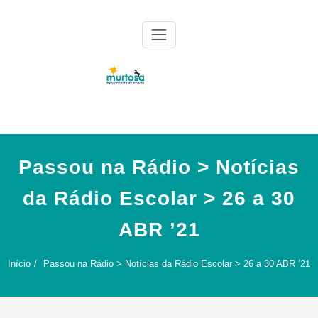
Skip
to
content
Agrupamento de Escolas da Murtosa
AE Murtosa
Passou na Rádio > Notícias
da Rádio Escolar > 26 a 30
ABR ’21
Início
Passou na Rádio > Notícias da Rádio Escolar > 26 a 30 ABR ’21