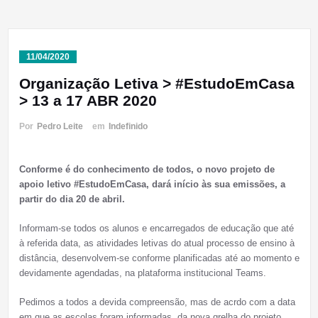
11/04/2020
Organização Letiva > #EstudoEmCasa
> 13 a 17 ABR 2020
Por
Pedro Leite
em
Indefinido
Conforme é do conhecimento de todos, o novo projeto de
apoio letivo #EstudoEmCasa, dará início às sua emissões, a
partir do dia 20 de abril.
Informam-se todos os alunos e encarregados de educação que até
à referida data, as atividades letivas do atual processo de ensino à
distância, desenvolvem-se conforme planificadas até ao momento e
devidamente agendadas, na plataforma institucional Teams.
Pedimos a todos a devida compreensão, mas de acrdo com a data
em que as escolas foram informadas, da nova grelha do projeto