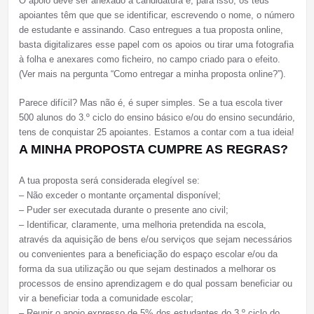
O apoio deve ser anexado à candidatura e, para isso, os teus
apoiantes têm que que se identificar, escrevendo o nome, o número
de estudante e assinando. Caso entregues a tua proposta online,
basta digitalizares esse papel com os apoios ou tirar uma fotografia
à folha e anexares como ficheiro, no campo criado para o efeito.
(Ver mais na pergunta “Como entregar a minha proposta online?”).
Parece difícil? Mas não é, é super simples. Se a tua escola tiver
500 alunos do 3.º ciclo do ensino básico e/ou do ensino secundário,
tens de conquistar 25 apoiantes. Estamos a contar com a tua ideia!
A MINHA PROPOSTA CUMPRE AS REGRAS?
A tua proposta será considerada elegível se:
– Não exceder o montante orçamental disponível;
– Puder ser executada durante o presente ano civil;
– Identificar, claramente, uma melhoria pretendida na escola,
através da aquisição de bens e/ou serviços que sejam necessários
ou convenientes para a beneficiação do espaço escolar e/ou da
forma da sua utilização ou que sejam destinados a melhorar os
processos de ensino aprendizagem e do qual possam beneficiar ou
vir a beneficiar toda a comunidade escolar;
– Reunir o apoio expresso de 5% dos estudantes do 3.º ciclo do