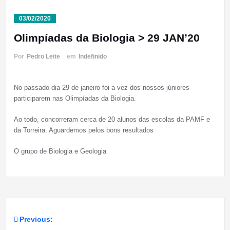
03/02/2020
Olimpíadas da Biologia > 29 JAN’20
Por
Pedro Leite
em
Indefinido
No passado dia 29 de janeiro foi a vez dos nossos júniores
participarem nas Olimpíadas da Biologia.
Ao todo, concorreram cerca de 20 alunos das escolas da PAMF e
da Torreira. Aguardemos pelos bons resultados
O grupo de Biologia e Geologia
Previous:
Navegação