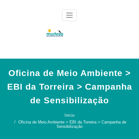
Skip
to
content
Agrupamento de Escolas da Murtosa
AE Murtosa
Oficina de Meio Ambiente >
EBI da Torreira > Campanha
de Sensibilização
Início
Oficina de Meio Ambiente > EBI da Torreira > Campanha de
Sensibilização