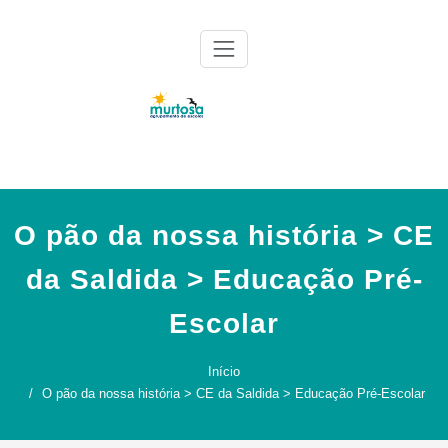
Skip
to
content
Agrupamento de Escolas da Murtosa
AE Murtosa
O pão da nossa história > CE
da Saldida > Educação Pré-
Escolar
Início
O pão da nossa história > CE da Saldida > Educação Pré-Escolar