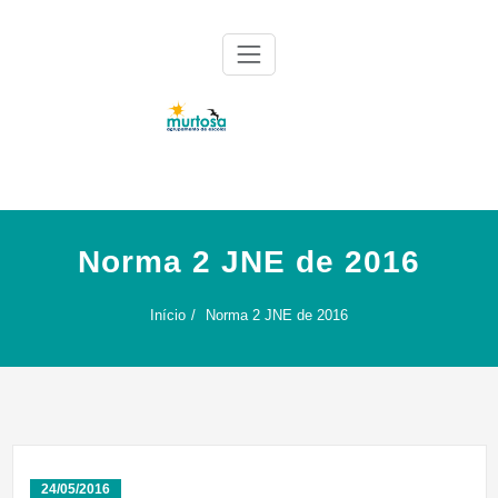
Skip
to
content
Agrupamento de Escolas da Murtosa
AE Murtosa
Norma 2 JNE de 2016
Início
Norma 2 JNE de 2016
24/05/2016