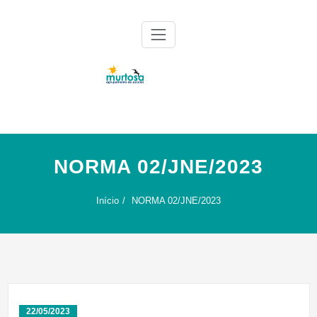
Skip
to
content
Agrupamento de Escolas da Murtosa
AE Murtosa
NORMA 02/JNE/2023
Início
NORMA 02/JNE/2023
22/05/2023