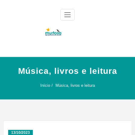
Skip
to
content
Agrupamento de Escolas da Murtosa
AE Murtosa
Música, livros e leitura
Início
Música, livros e leitura
13/10/2023