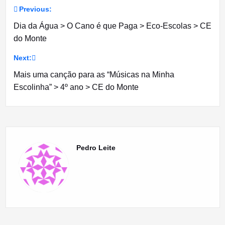
Previous:
Navegação
Dia da Água > O Cano é que Paga > Eco-Escolas > CE
de
do Monte
artigos
Next:
Mais uma canção para as “Músicas na Minha
Escolinha” > 4º ano > CE do Monte
Pedro Leite