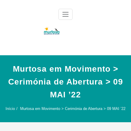
Skip
to
content
Agrupamento de Escolas da Murtosa
AE Murtosa
Murtosa em Movimento >
Cerimónia de Abertura > 09
MAI ’22
Início
Murtosa em Movimento > Cerimónia de Abertura > 09 MAI ’22