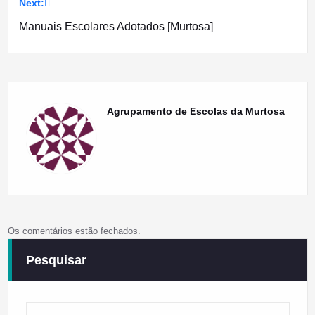
artigos
Next:
Manuais Escolares Adotados [Murtosa]
Agrupamento de Escolas da Murtosa
Os comentários estão fechados.
Pesquisar