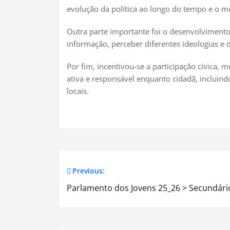
evolução da política ao longo do tempo e o m
Outra parte importante foi o desenvolvimento
informação, perceber diferentes ideologias e d
Por fim, incentivou-se a participação cívica,
ativa e responsável enquanto cidadã, incluind
locais.
Previous:
Navegação
Parlamento dos Jovens 25_26 > Secundári
de
artigos