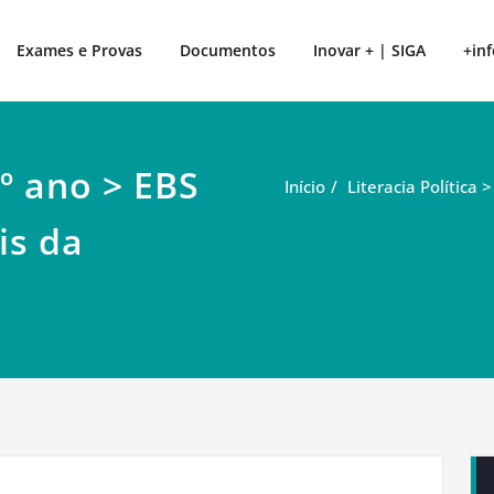
Exames e Provas
Documentos
Inovar + | SIGA
+inf
5º ano > EBS
Início
Literacia Política
is da