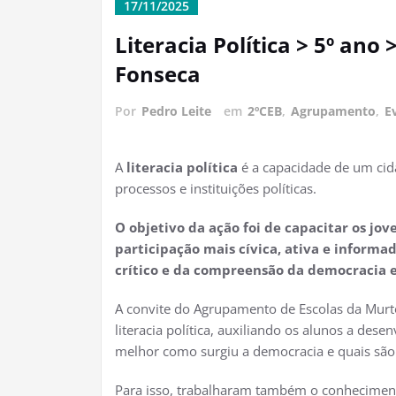
17/11/2025
Literacia Política > 5º ano
Fonseca
Por
Pedro Leite
em
2ºCEB
,
Agrupamento
,
E
A
literacia política
é a capacidade de um cida
processos e instituições políticas.
O objetivo da ação foi de capacitar os jo
participação mais cívica, ativa e inform
crítico e da compreensão da democracia e
A convite do Agrupamento de Escolas da Mur
literacia política, auxiliando os alunos a des
melhor como surgiu a democracia e quais são 
Para isso, trabalharam também o conheciment