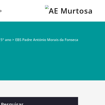
Agrupamento de Escolas da
AE Murtosa
o
Murtosa
 > 5º ano > EBS Padre António Morais da Fonseca
Pesquisar