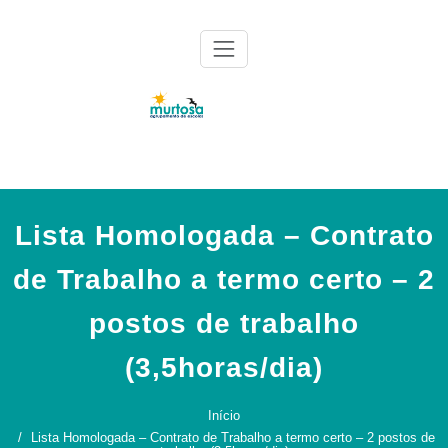
Skip
to
content
Agrupamento de Escolas da Murtosa
AE Murtosa
Lista Homologada – Contrato
de Trabalho a termo certo – 2
postos de trabalho
(3,5horas/dia)
Início
Lista Homologada – Contrato de Trabalho a termo certo – 2 postos de