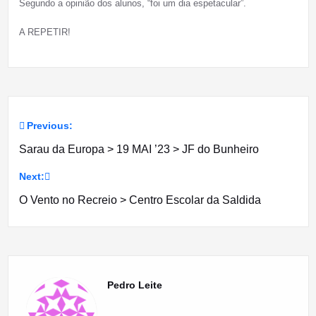
Segundo a opinião dos alunos, “foi um dia espetacular”.
A REPETIR!
Previous:
Navegação
Sarau da Europa > 19 MAI ’23 > JF do Bunheiro
de
Next:
artigos
O Vento no Recreio > Centro Escolar da Saldida
Pedro Leite