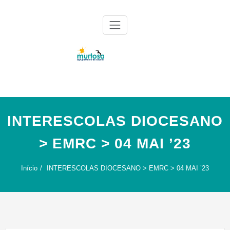
Skip
to
content
Agrupamento de Escolas da Murtosa
AE Murtosa
INTERESCOLAS DIOCESANO
> EMRC > 04 MAI ’23
Início
INTERESCOLAS DIOCESANO > EMRC > 04 MAI ’23