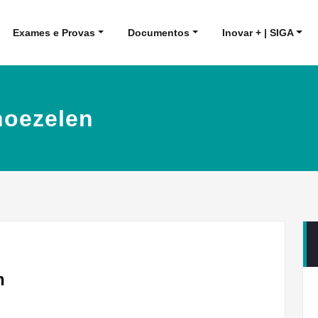
Exames e Provas
Documentos
Inovar + | SIGA
noezelen
n