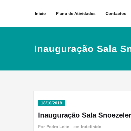
Skip
to
Início
Plano de Atividades
Contactos
content
Inauguração Sala S
18/10/2018
Inauguração Sala Snoezele
Por
Pedro Leite
em
Indefinido