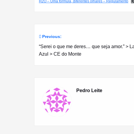
H2O – Uma formúla, diferentes olhares – Regulamento
D
Previous:
Navegação
“Serei o que me deres… que seja amor.” > L
de
Azul > CE do Monte
artigos
Pedro Leite