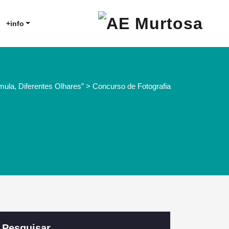
Agrupamento de Escolas da
AE Murtosa
+info
Murtosa
la, Diferentes Olhares” > Concurso de Fotografia
Pesquisar