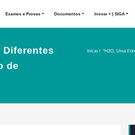
Exames e Provas
Documentos
Inovar + | SIGA
 Diferentes
Início
“H2O, Uma Fórmu
o de