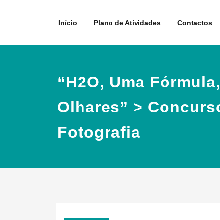
Skip
to
Início
Plano de Atividades
Contactos
content
“H2O, Uma Fórmula,
Olhares” > Concurs
Fotografia