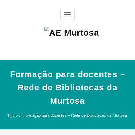
Skip
to
content
Agrupamento de Escolas da Murtosa
AE Murtosa
Formação para docentes –
Rede de Bibliotecas da
Murtosa
Início
Formação para docentes – Rede de Bibliotecas da Murtosa