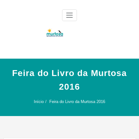
Skip
to
content
Agrupamento de Escolas da Murtosa
AE Murtosa
Feira do Livro da Murtosa
2016
Início
Feira do Livro da Murtosa 2016