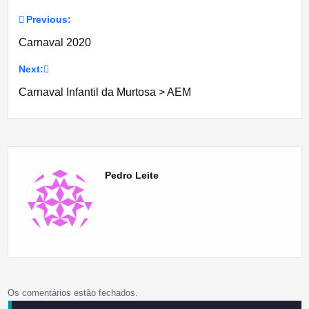
Previous:
Navegação
Carnaval 2020
de
Next:
artigos
Carnaval Infantil da Murtosa > AEM
Pedro Leite
Os comentários estão fechados.