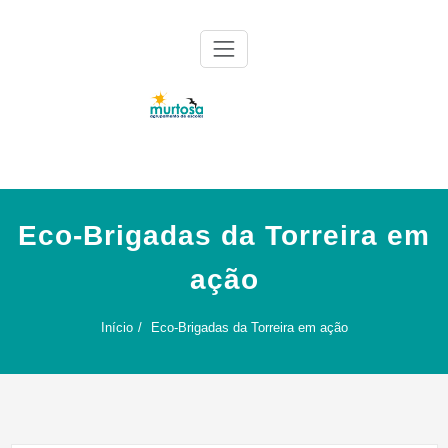
Skip
to
content
Agrupamento de Escolas da Murtosa
AE Murtosa
Eco-Brigadas da Torreira em
ação
Início
Eco-Brigadas da Torreira em ação