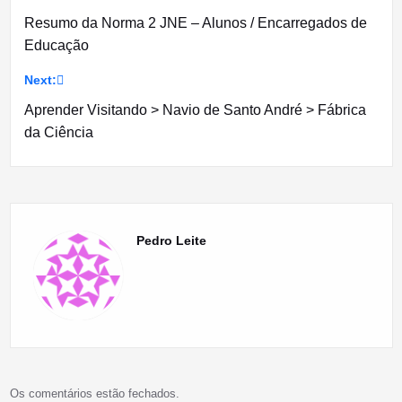
Navegação
Resumo da Norma 2 JNE – Alunos / Encarregados de
de
Educação
artigos
Next:
Aprender Visitando > Navio de Santo André > Fábrica
da Ciência
Pedro Leite
Os comentários estão fechados.