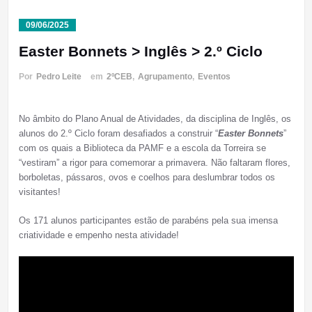
09/06/2025
Easter Bonnets > Inglês > 2.º Ciclo
Por
Pedro Leite
em
2ºCEB
,
Agrupamento
,
Eventos
No âmbito do Plano Anual de Atividades, da disciplina de Inglês, os
alunos do 2.º Ciclo foram desafiados a construir “
Easter Bonnets
”
com os quais a Biblioteca da PAMF e a escola da Torreira se
“vestiram” a rigor para comemorar a primavera. Não faltaram flores,
borboletas, pássaros, ovos e coelhos para deslumbrar todos os
visitantes!
Os 171 alunos participantes estão de parabéns pela sua imensa
criatividade e empenho nesta atividade!