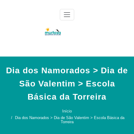
Skip
to
content
Agrupamento de Escolas da Murtosa
AE Murtosa
Dia dos Namorados > Dia de
São Valentim > Escola
Básica da Torreira
Início
Dia dos Namorados > Dia de São Valentim > Escola Básica da
Torreira