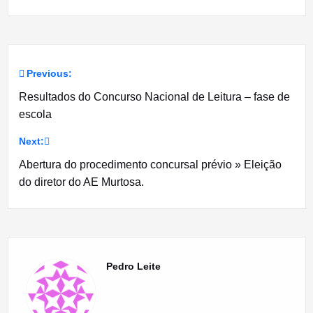
Previous:
Navegação
Resultados do Concurso Nacional de Leitura – fase de
de
escola
artigos
Next:
Abertura do procedimento concursal prévio » Eleição
do diretor do AE Murtosa.
Pedro Leite