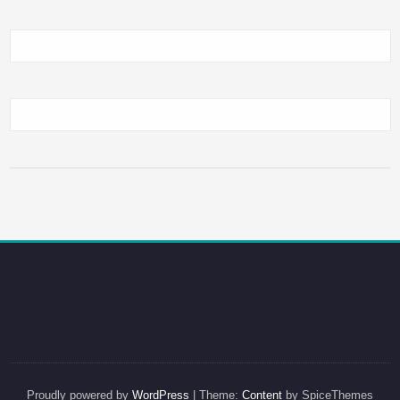
Proudly powered by
WordPress
| Theme:
Content
by SpiceThemes