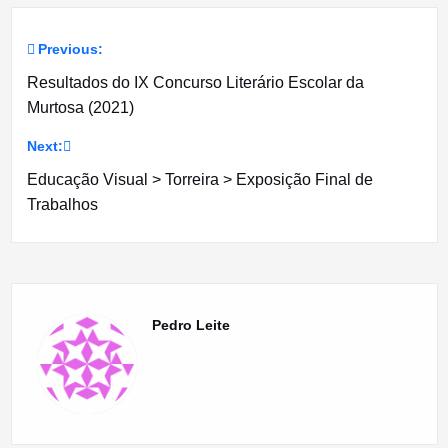
Previous:
Navegação
Resultados do IX Concurso Literário Escolar da
de
Murtosa (2021)
artigos
Next:
Educação Visual > Torreira > Exposição Final de
Trabalhos
Pedro Leite