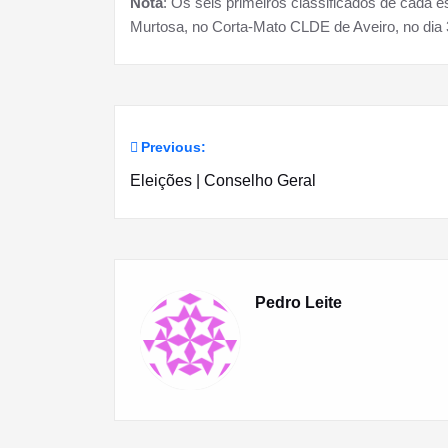
Nota
: Os seis primeiros classificados de cada 
Murtosa, no Corta-Mato CLDE de Aveiro, no dia 3
Previous:
Navegação
Eleições | Conselho Geral
de
artigos
Pedro Leite