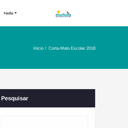
Agrupamento de Escolas da
AE Murtosa
+info
Murtosa
Início
Corta-Mato Escolar 2018
Pesquisar