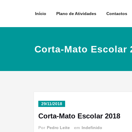
Skip
to
Início
Plano de Atividades
Contactos
content
Corta-Mato Escolar 
29/11/2018
Corta-Mato Escolar 2018
Por
Pedro Leite
em
Indefinido