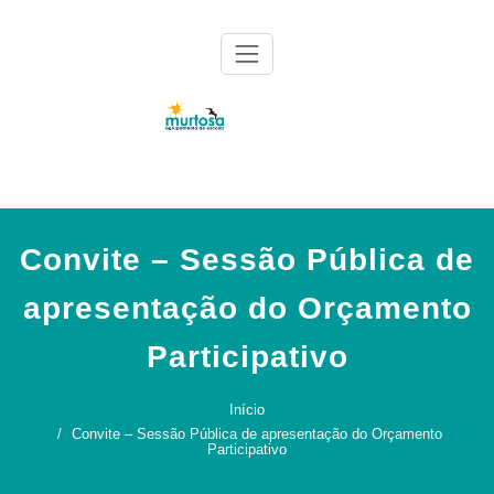
Skip
to
content
Agrupamento de Escolas da Murtosa
AE Murtosa
Convite – Sessão Pública de
apresentação do Orçamento
Participativo
Início
Convite – Sessão Pública de apresentação do Orçamento
Participativo