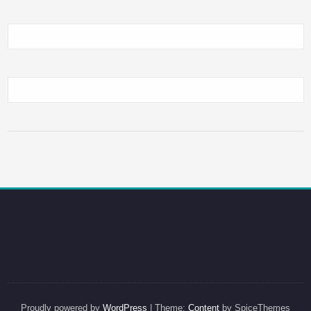
Proudly powered by
WordPress
| Theme:
Content
by SpiceThemes