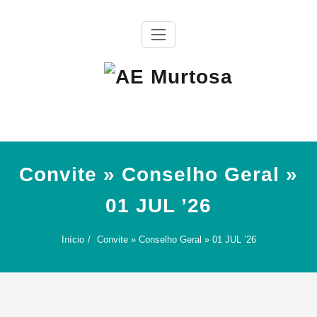
Skip
to
content
Agrupamento de Escolas da Murtosa
AE Murtosa
Convite » Conselho Geral »
01 JUL ’26
Início
Convite » Conselho Geral » 01 JUL ’26