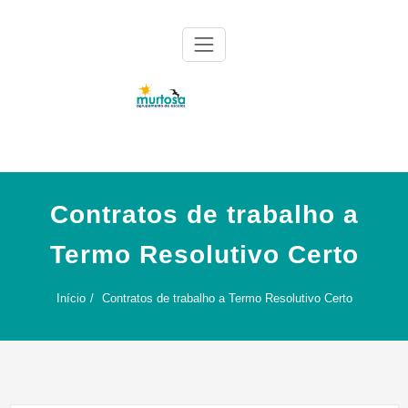
Skip
to
content
Agrupamento de Escolas da Murtosa
AE Murtosa
Contratos de trabalho a
Termo Resolutivo Certo
Início
Contratos de trabalho a Termo Resolutivo Certo