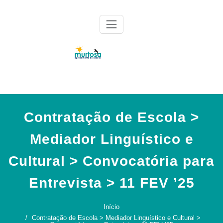
Skip
to
content
Agrupamento de Escolas da Murtosa
AE Murtosa
Contratação de Escola >
Mediador Linguístico e
Cultural > Convocatória para
Entrevista > 11 FEV ’25
Início
Contratação de Escola > Mediador Linguístico e Cultural >