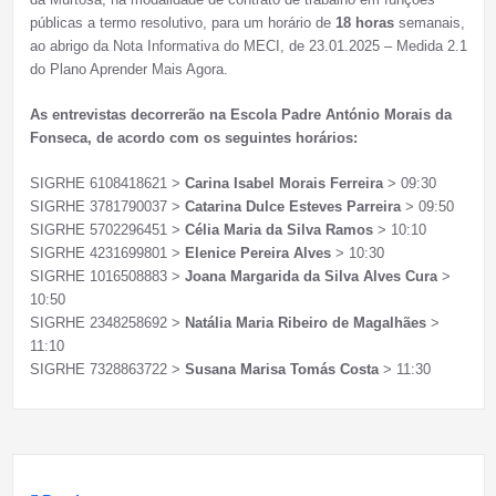
públicas a termo resolutivo, para um horário de
18 horas
semanais,
ao abrigo da Nota Informativa do MECI, de 23.01.2025 – Medida 2.1
do Plano Aprender Mais Agora.
As entrevistas decorrerão na Escola Padre António Morais da
Fonseca, de acordo com os seguintes horários:
SIGRHE 6108418621 >
Carina Isabel Morais Ferreira
> 09:30
SIGRHE 3781790037 >
Catarina Dulce Esteves Parreira
> 09:50
SIGRHE 5702296451 >
Célia Maria da Silva Ramos
> 10:10
SIGRHE 4231699801 >
Elenice Pereira Alves
> 10:30
SIGRHE 1016508883 >
Joana Margarida da Silva Alves Cura
>
10:50
SIGRHE 2348258692 >
Natália Maria Ribeiro de Magalhães
>
11:10
SIGRHE 7328863722 >
Susana Marisa Tomás Costa
> 11:30