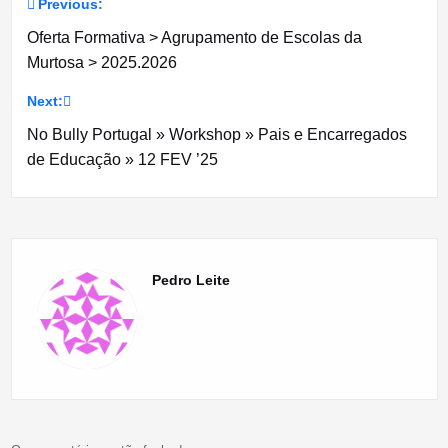
Previous:
Navegação
Oferta Formativa > Agrupamento de Escolas da
de
Murtosa > 2025.2026
artigos
Next:
No Bully Portugal » Workshop » Pais e Encarregados
de Educação » 12 FEV ’25
Pedro Leite