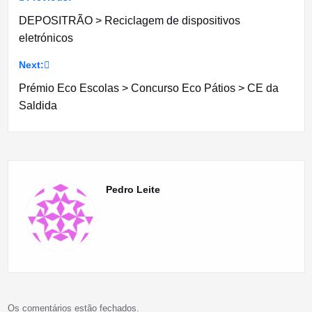
Navegação
DEPOSITRÃO > Reciclagem de dispositivos
de
eletrónicos
artigos
Next:
Prémio Eco Escolas > Concurso Eco Pátios > CE da
Saldida
Pedro Leite
Os comentários estão fechados.