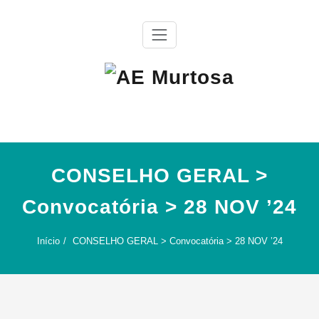
Skip
to
content
Agrupamento de Escolas da Murtosa
AE Murtosa
CONSELHO GERAL >
Convocatória > 28 NOV ’24
Início
CONSELHO GERAL > Convocatória > 28 NOV ’24