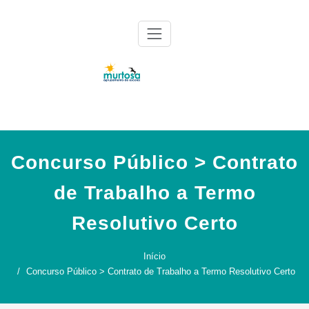
Skip
to
content
Agrupamento de Escolas da Murtosa
AE Murtosa
Concurso Público > Contrato
de Trabalho a Termo
Resolutivo Certo
Início
Concurso Público > Contrato de Trabalho a Termo Resolutivo Certo