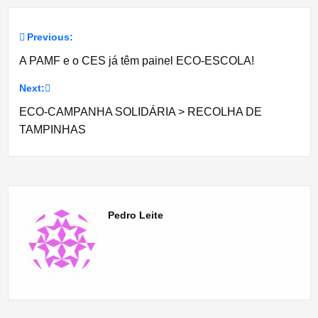
Previous:
Navegação
A PAMF e o CES já têm painel ECO-ESCOLA!
de
Next:
artigos
ECO-CAMPANHA SOLIDÁRIA > RECOLHA DE
TAMPINHAS
Pedro Leite