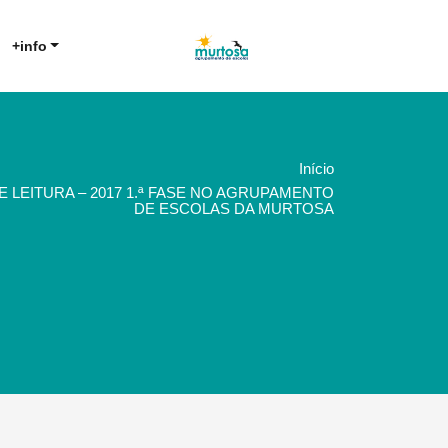
Agrupamento de Escolas da
AE Murtosa
+info
Murtosa
Início
LEITURA – 2017 1.ª FASE NO AGRUPAMENTO
DE ESCOLAS DA MURTOSA