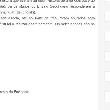
 leitura que fizeram da obra “História de uma Gaivota e do
eda). Já os alunos do Ensino Secundário responderam a
nha Rua” (de Ondjaki).
da escola, até ao limite de três, foram apurados para
istrital a realizar oportunamente. Os selecionados são os
orais da Fonseca: