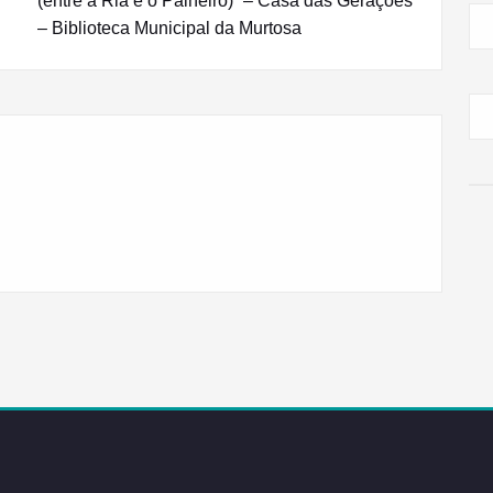
(entre a Ria e o Palheiro)” – Casa das Gerações
– Biblioteca Municipal da Murtosa