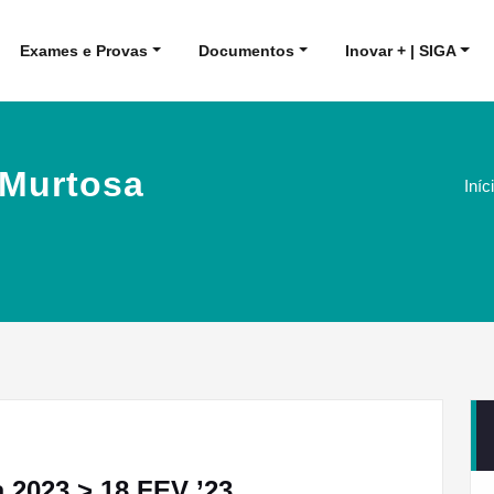
Exames e Provas
Documentos
Inovar + | SIGA
 Murtosa
Iníc
a 2023 > 18 FEV ’23