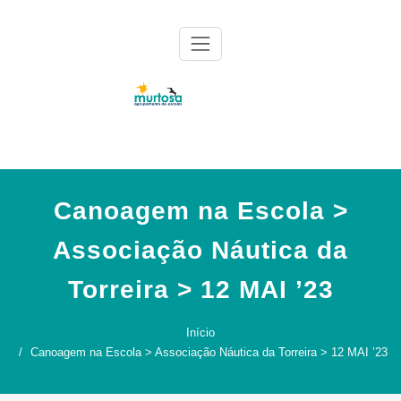
Skip
to
content
Agrupamento de Escolas da Murtosa
AE Murtosa
Canoagem na Escola >
Associação Náutica da
Torreira > 12 MAI ’23
Início
Canoagem na Escola > Associação Náutica da Torreira > 12 MAI ’23