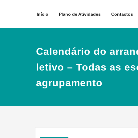
Skip
to
Início
Plano de Atividades
Contactos
content
Calendário do arra
letivo – Todas as e
agrupamento