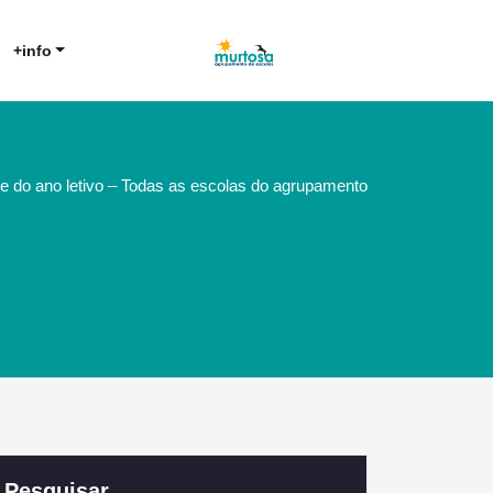
Agrupamento de Escolas da
AE Murtosa
+info
Murtosa
e do ano letivo – Todas as escolas do agrupamento
Pesquisar