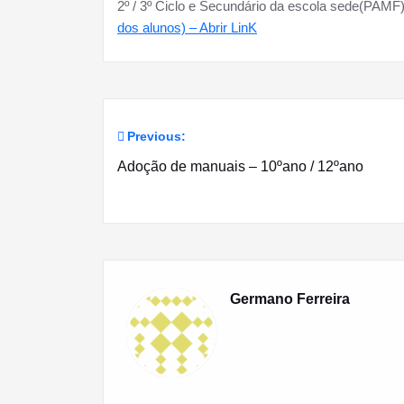
2º / 3º Ciclo e Secundário da escola sede(PAMF
dos alunos) – Abrir LinK
Previous:
Navegação
Adoção de manuais – 10ºano / 12ºano
de
artigos
Germano Ferreira