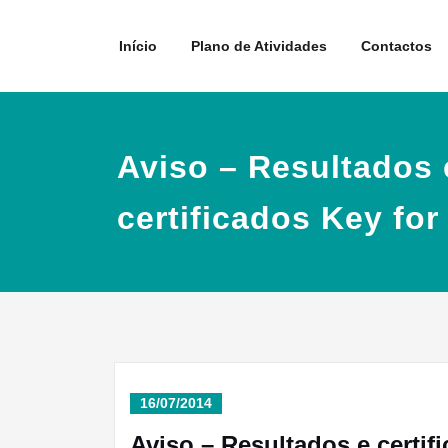
Skip
to
Início
Plano de Atividades
Contactos
content
Aviso – Resultados 
certificados Key fo
16/07/2014
Aviso – Resultados e certif