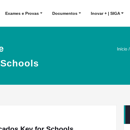
Exames e Provas
Documentos
Inovar + | SIGA
e
Início
r Schools
icados Key for Schools