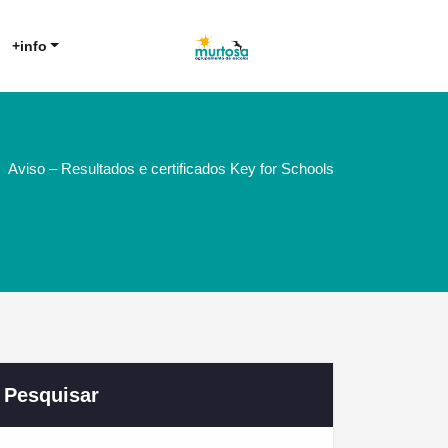
Agrupamento de Escolas da
AE Murtosa
+info
Murtosa
Aviso – Resultados e certificados Key for Schools
Pesquisar