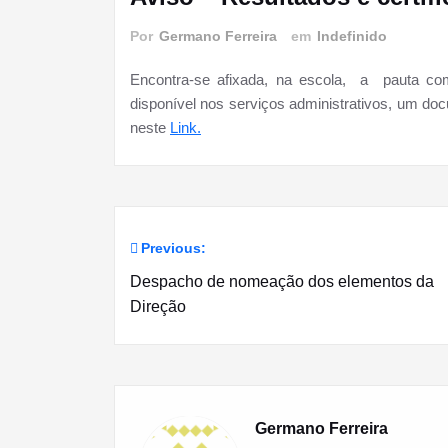
Por
Germano Ferreira
em
Indefinido
Encontra-se afixada, na escola, a pauta com
disponível nos serviços administrativos, um doc
neste
Link.
Previous:
Navegação
Despacho de nomeação dos elementos da
de
Direção
artigos
Germano Ferreira