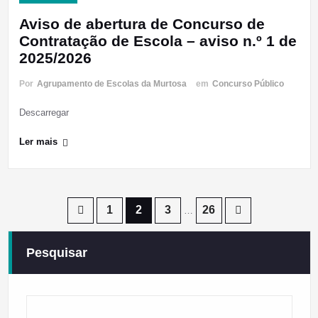
Aviso de abertura de Concurso de
Contratação de Escola – aviso n.º 1 de
2025/2026
Por
Agrupamento de Escolas da Murtosa
em
Concurso Público
Descarregar
Ler mais
Paginação
1
2
3
26
…
dos
Pesquisar
conteúdos