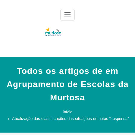
Skip
to
content
Agrupamento de Escolas da Murtosa
AE Murtosa
Todos os artigos de em
Agrupamento de Escolas da
Murtosa
Início
Atualização das classificações das situações de notas “suspensa”