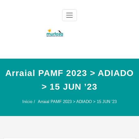
Skip
to
content
Agrupamento de Escolas da Murtosa
AE Murtosa
Arraial PAMF 2023 > ADIADO
> 15 JUN ’23
Início
Arraial PAMF 2023 > ADIADO > 15 JUN ’23