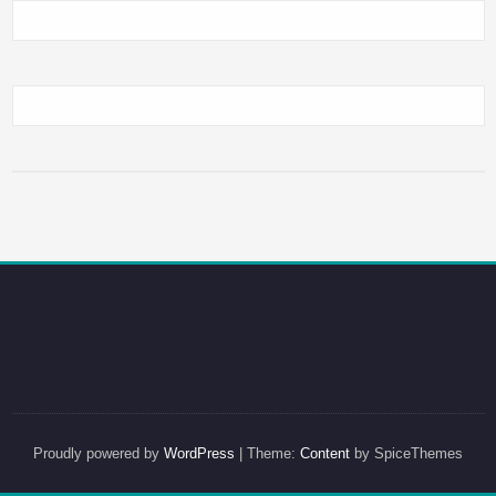
Proudly powered by
WordPress
| Theme:
Content
by SpiceThemes