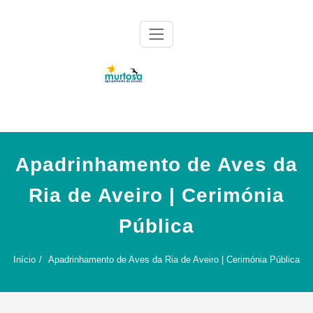
Skip
to
content
Agrupamento de Escolas da Murtosa
AE Murtosa
Apadrinhamento de Aves da
Ria de Aveiro | Cerimónia
Pública
Início
Apadrinhamento de Aves da Ria de Aveiro | Cerimónia Pública