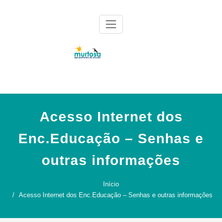
Skip
to
content
Agrupamento de Escolas da Murtosa
AE Murtosa
Acesso Internet dos
Enc.Educação – Senhas e
outras informações
Início
Acesso Internet dos Enc.Educação – Senhas e outras informações