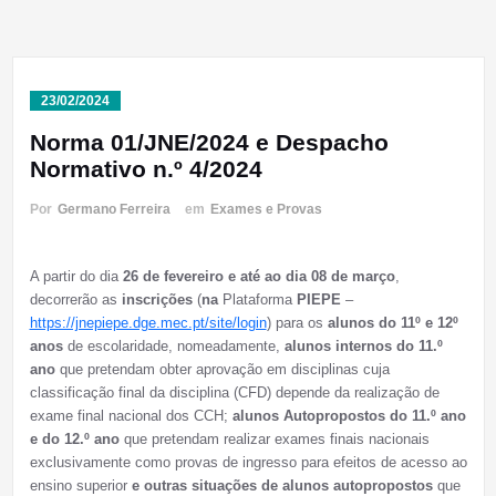
23/02/2024
Norma 01/JNE/2024 e Despacho
Normativo n.º 4/2024
Por
Germano Ferreira
em
Exames e Provas
A partir do dia
26 de fevereiro e até ao dia 08 de março
,
decorrerão as
inscrições
(
na
Plataforma
PIEPE
–
https://jnepiepe.dge.mec.pt/site/login
) para os
alunos do 11º e 12º
anos
de escolaridade, nomeadamente,
alunos internos do 11.º
ano
que pretendam obter aprovação em disciplinas cuja
classificação final da disciplina (CFD) depende da realização de
exame final nacional dos CCH;
alunos Autopropostos do 11.º ano
e do 12.º ano
que pretendam realizar exames finais nacionais
exclusivamente como provas de ingresso para efeitos de acesso ao
ensino superior
e outras situações de alunos autopropostos
que