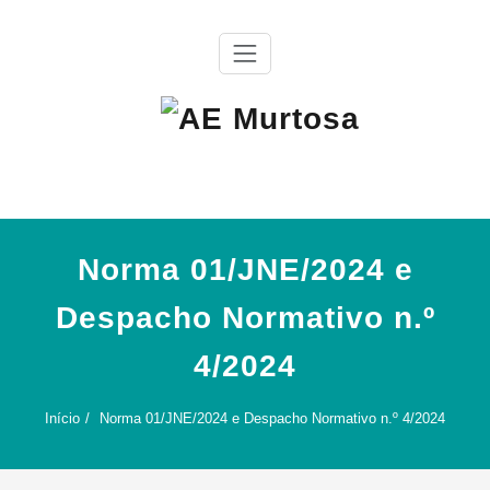
Skip
to
content
Agrupamento de Escolas da Murtosa
AE Murtosa
Norma 01/JNE/2024 e
Despacho Normativo n.º
4/2024
Início
Norma 01/JNE/2024 e Despacho Normativo n.º 4/2024