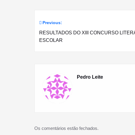
Previous:
Navegação
RESULTADOS DO XIII CONCURSO LITER
de
ESCOLAR
artigos
Pedro Leite
Os comentários estão fechados.