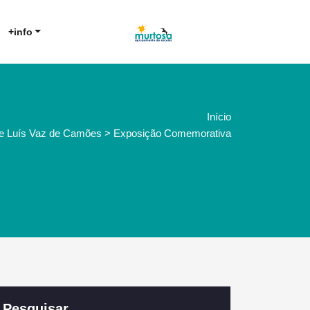
Agrupamento de Escolas da
AE Murtosa
+info
Murtosa
Início
de Luís Vaz de Camões > Exposição Comemorativa
Pesquisar