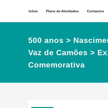
Skip
to
Início
Plano de Atividades
Contactos
content
500 anos > Nascime
Vaz de Camões > Ex
Comemorativa