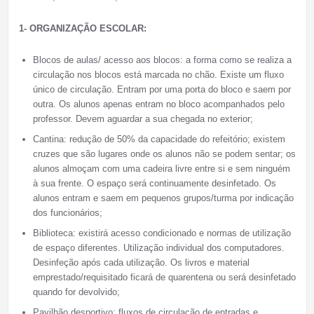
1- ORGANIZAÇÃO ESCOLAR:
Blocos de aulas/ acesso aos blocos: a forma como se realiza a
circulação nos blocos está marcada no chão. Existe um fluxo
único de circulação. Entram por uma porta do bloco e saem por
outra. Os alunos apenas entram no bloco acompanhados pelo
professor. Devem aguardar a sua chegada no exterior;
Cantina: redução de 50% da capacidade do refeitório; existem
cruzes que são lugares onde os alunos não se podem sentar; os
alunos almoçam com uma cadeira livre entre si e sem ninguém
à sua frente. O espaço será continuamente desinfetado. Os
alunos entram e saem em pequenos grupos/turma por indicação
dos funcionários;
Biblioteca: existirá acesso condicionado e normas de utilização
de espaço diferentes. Utilização individual dos computadores.
Desinfeção após cada utilização. Os livros e material
emprestado/requisitado ficará de quarentena ou será desinfetado
quando for devolvido;
Pavilhão desportivo: fluxos de circulação de entradas e