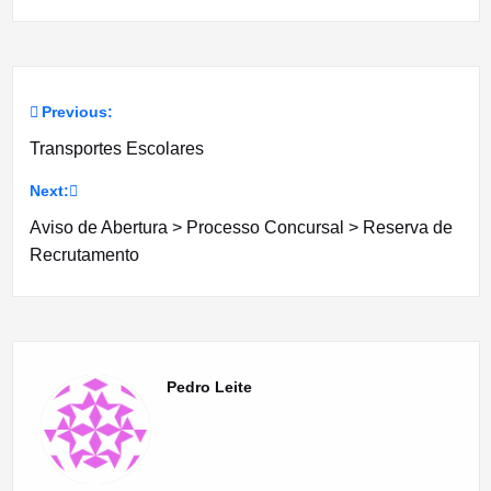
Previous:
Navegação
Transportes Escolares
de
Next:
artigos
Aviso de Abertura > Processo Concursal > Reserva de
Recrutamento
Pedro Leite