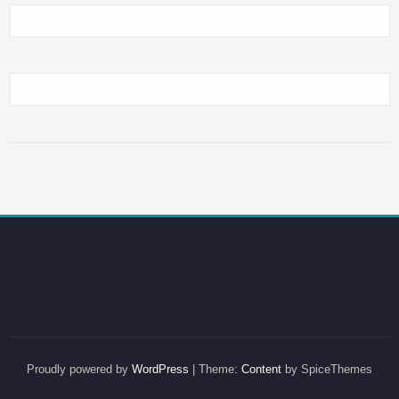
Proudly powered by
WordPress
| Theme:
Content
by SpiceThemes