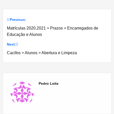
Previous:
Navegação
Matrículas 2020.2021 > Prazos > Encarregados de
de
Educação e Alunos
artigos
Next:
Cacifos > Alunos > Abertura e Limpeza
Pedro Leite