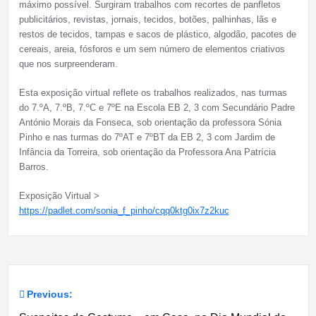
máximo possível. Surgiram trabalhos com recortes de panfletos
publicitários, revistas, jornais, tecidos, botões, palhinhas, lãs e
restos de tecidos, tampas e sacos de plástico, algodão, pacotes de
cereais, areia, fósforos e um sem número de elementos criativos
que nos surpreenderam.
Esta exposição virtual reflete os trabalhos realizados, nas turmas
do 7.ºA, 7.ºB, 7.ºC e 7ºE na Escola EB 2, 3 com Secundário Padre
António Morais da Fonseca, sob orientação da professora Sónia
Pinho e nas turmas do 7ºAT e 7ºBT da EB 2, 3 com Jardim de
Infância da Torreira, sob orientação da Professora Ana Patrícia
Barros.
Exposição Virtual >
https://padlet.com/sonia_f_pinho/cqq0ktg0ix7z2kuc
Previous:
Navegação