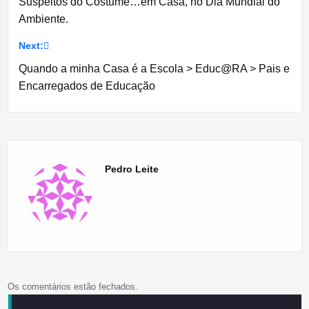
Suspeitos do Costume…em Casa, no Dia Mundial do
de
Ambiente.
artigos
Next:
Quando a minha Casa é a Escola > Educ@RA > Pais e
Encarregados de Educação
Pedro Leite
Os comentários estão fechados.