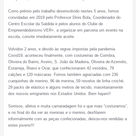
Como prémio pelo trabalho desenvolvido nestes 5 anos, fomos
convidadas em 2019 pelo Professor Dinis Bola, Coordenador do
Centro Escolar da Saldida e pelos alunos do Clube de
Empreendedorismo VER+, a organizar em parceria um evento na
escola, convite imediatamente aceite.
Volvidos 2 anos, e devido às regras impostas pela pandemia
Covid19, aconteceu finalmente, com costureiras de Coimbra,
Oliveira do Bairro, Aveiro, S. João da Madeira, Oliveira de Azeméis,
Estarreja, Ílhavo e Ovar, que confecionaram 42 vestidos, 79
calções e 120 máscaras. Fomos também agraciadas com 236
cuequinhas de menino, 96 de menina, 59 novelos de linha croché,
29 packs de elástico e alguns metros de tecido, maioritariamente
dos nossos emigrantes nos Estados Unidos. Bem hajam!!
Sorrisos, afetos e muita camaradagem foi o que mais “costuramos”,
e no final do dia ver as meninas e o menino, desfilarem
informalmente com as peças confecionadas, deixou-nos rendidas a
estes jovens!!!