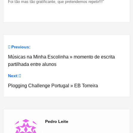
Foi tão mas tão gratificante, que pretendemos repetir!!!”
Previous:
Navegação
Músicas na Minha Escolinha » momento de escrita
de
partilhada entre alunos
artigos
Next:
Plogging Challenge Portugal » EB Torreira
Pedro Leite